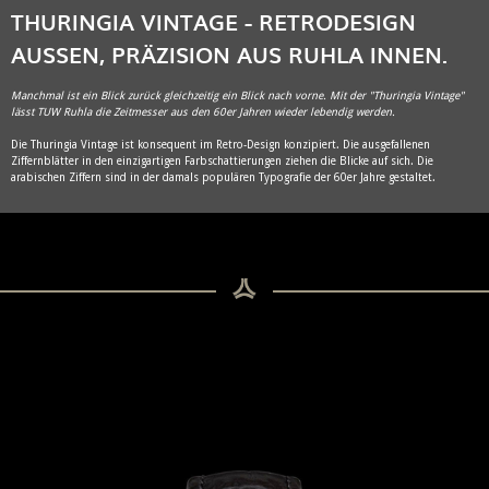
THURINGIA VINTAGE - RETRODESIGN
AUSSEN, PRÄZISION AUS RUHLA INNEN.
Manchmal ist ein Blick zurück gleichzeitig ein Blick nach vorne. Mit der "Thuringia Vintage"
lässt TUW Ruhla die Zeitmesser aus den 60er Jahren wieder lebendig werden.
Die Thuringia Vintage ist konsequent im Retro-Design konzipiert. Die ausgefallenen
Ziffernblätter in den einzigartigen Farbschattierungen ziehen die Blicke auf sich. Die
arabischen Ziffern sind in der damals populären Typografie der 60er Jahre gestaltet.